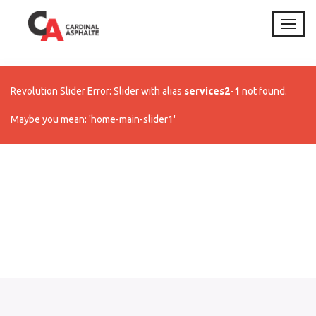
T
o
g
g
l
Revolution Slider Error: Slider with alias
services2-1
not found.
e
n
Maybe you mean: 'home-main-slider1'
a
v
i
g
a
t
i
o
n